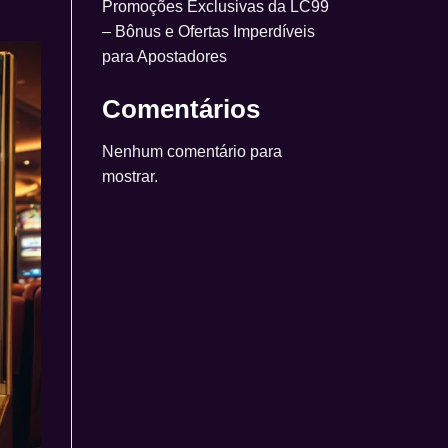
Promoções Exclusivas da LC99
– Bônus e Ofertas Imperdíveis
para Apostadores
Comentários
Nenhum comentário para
mostrar.