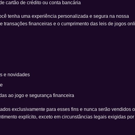
 cartão de crédito ou conta bancária
você tenha uma experiência personalizada e segura na nossa
e transações financeiras e o cumprimento das leis de jogos onl
as e novidades
te
das ao jogo e segurança financeira
dos exclusivamente para esses fins e nunca serão vendidos 
mento explícito, exceto em circunstâncias legais exigidas por 