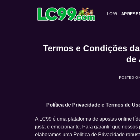
Skip
to
LC99
APRESE
content
Termos e Condições da
de 
POSTED O
Política de Privacidade e Termos de U
A
LC99
é uma plataforma de apostas online líd
justa e emocionante. Para garantir que nossos j
elaboramos uma
Política de Privacidade robus