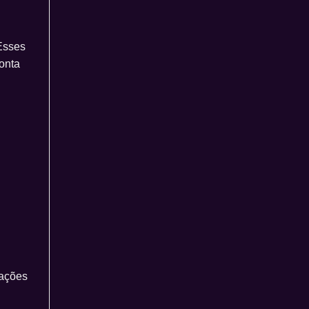
 Esses
onta
 ações