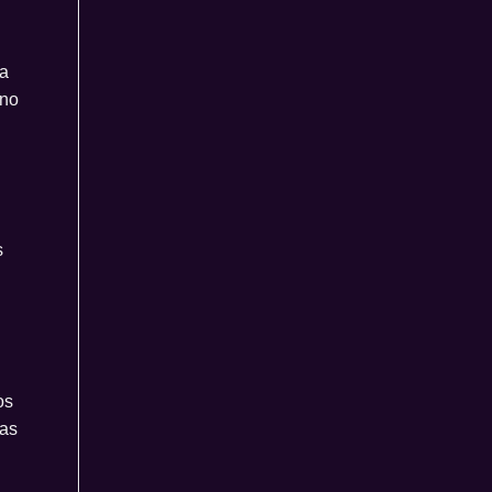
 a
 no
s
os
ias