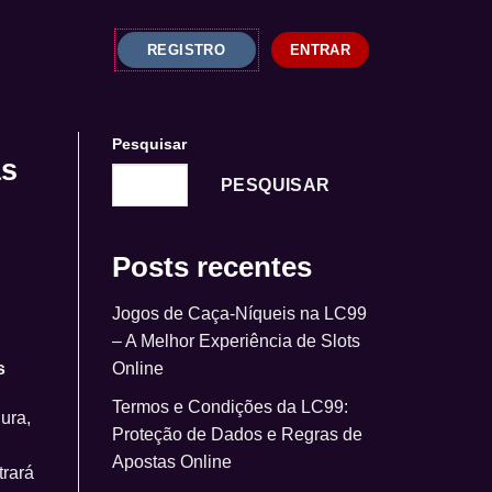
REGISTRO
ENTRAR
Pesquisar
as
PESQUISAR
Posts recentes
Jogos de Caça-Níqueis na LC99
– A Melhor Experiência de Slots
s
Online
Termos e Condições da LC99:
ura,
Proteção de Dados e Regras de
Apostas Online
trará