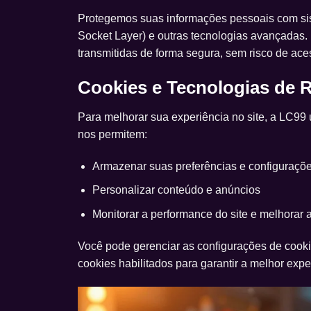
Protegemos suas informações pessoais com sis
Socket Layer) e outras tecnologias avançadas
transmitidas de forma segura, sem risco de ace
Cookies e Tecnologias de R
Para melhorar sua experiência no site, a LC99 
nos permitem:
Armazenar suas preferências e configuraçõ
Personalizar conteúdo e anúncios
Monitorar a performance do site e melhorar
Você pode gerenciar as configurações de cook
cookies habilitados para garantir a melhor expe