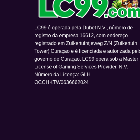
LC99 é operada pela Dubet N.V., número de
registro da empresa 16612, com endereço
registrado em Zuikertuintjeweg Z/N (Zuikertuin
Tower) Curaçao e é licenciada e autorizada pel
governo de Curaçao. LC99 opera sob a Master
License of Gaming Services Provider, N.V.
Número da Licença: GLH
OCCHKTW0636662024