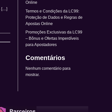
Online
 […]
Termos e Condições da LC99:
Proteção de Dados e Regras de
Apostas Online
Promoções Exclusivas da LC99
– Bônus e Ofertas Imperdíveis
para Apostadores
Comentários
Nenhum comentário para
mostrar.