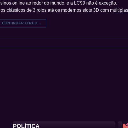
inos online ao redor do mundo, e a LC99 não é exceção.
os clássicos de 3 rolos até os modernos slots 3D com múltiplas
CONTINUAR LENDO
→
POLÍTICA