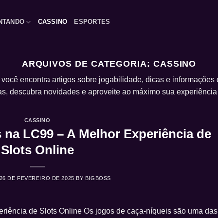
NTANDO
CASSINO
ESPORTES
ARQUIVOS DE CATEGORIA:
CASSINO
cê encontra artigos sobre jogabilidade, dicas e informações
as, descubra novidades e aproveite ao máximo sua experiência 
CASSINO
 na LC99 – A Melhor Experiência de
Slots Online
26 DE FEVEREIRO DE 2025
BY
BIGBOSS
riência de Slots Online Os jogos de caça-níqueis são uma das